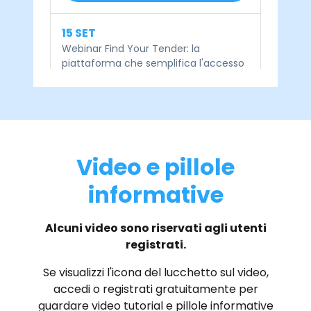
15 SET
Webinar Find Your Tender: la
piattaforma che semplifica l'accesso
alle opportunità delle gare d'appalto -
RINVIATO
Scopri di più
Video e pillole
03 SET
informative
Forum Italia-Egitto al Cairo
Scopri di più
Alcuni video sono riservati agli utenti
registrati.
Se visualizzi l'icona del lucchetto sul video,
15 LUG
accedi o registrati gratuitamente per
Webinar Marketplace internazionali
per l'export: modelli e strategie di
guardare video tutorial e pillole informative