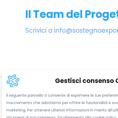
Il Team del Proge
Scrivici a info@sostegnoexport
Gestisci consenso 
Informazioni sul s
Il seguente pannello ti consente di esprimere le tue preferen
tracciamento che adottiamo per offrire le funzionalità e svolg
marketing. Per ottenere ulteriori informazioni in merito all'uti
Contatti
strumenti di tracciamento, fai riferimento alla cookie policy.