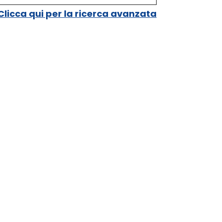
Clicca qui per la ricerca avanzata
ERVONO
i mercati importano
cia alta, quali apprezzano
n basso per maggiori