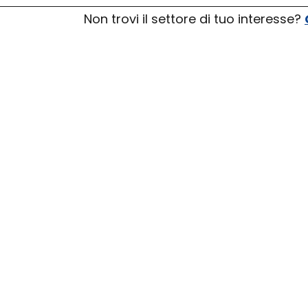
Non trovi il settore di tuo interesse?
 LE INFORMAZIONI CHE TI S
re che ti interessa per scoprire qual
to, quali prediligono i prodotti di fas
o previsti in crescita.
IL PAESE DI INTERESSE
cegli il Paese dal menu a tendina i