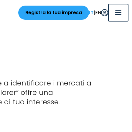
|
Registra la tua impresa
IT
EN
 a identificare i mercati a
lorer” offre una
 di tuo interesse.