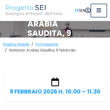
|
IT
EN
WEBINAR
ARABIA
SAUDITA, 9
FEBBRAIO
Pagina iniziale
Formazione
Pubblicato il 30/01/2026
Webinar Arabia Saudita, 9 febbraio
9 FEBBRAIO 2026 H. 10.00 – 11.30