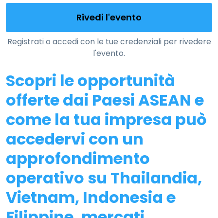
Rivedi l'evento
Registrati o accedi con le tue credenziali per rivedere
l'evento.
Scopri le opportunità
offerte dai Paesi ASEAN e
come la tua impresa può
accedervi con un
approfondimento
operativo su Thailandia,
Vietnam, Indonesia e
Filippine, mercati