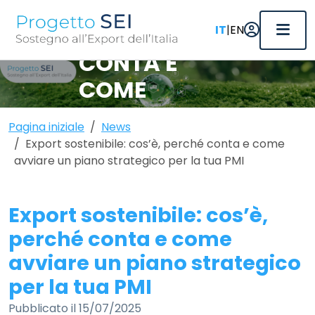
COS’È,
PERCHÉ
|
IT
EN
CONTA E
COME
AVVIARE UN
Pagina iniziale
News
PIANO
Export sostenibile: cos’è, perché conta e come
avviare un piano strategico per la tua PMI
STRATEGICO
PER LA TUA
Export sostenibile: cos’è,
PMI
perché conta e come
avviare un piano strategico
per la tua PMI
Pubblicato il 15/07/2025