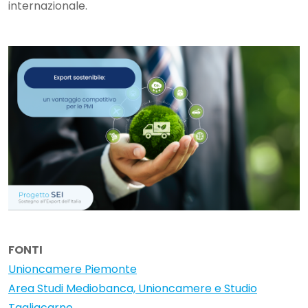
internazionale.
FONTI
Unioncamere Piemonte
Area Studi Mediobanca, Unioncamere e Studio
Tagliacarne