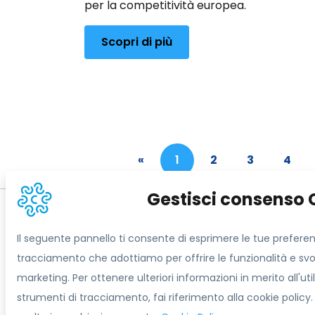
per la competitività europea.
Scopri di più
«
1
2
3
4
Informazioni sul s
Contatti