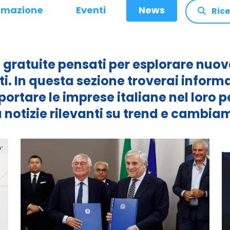
rmazione
Eventi
News
Ric
à gratuite pensati per esplorare nuo
. In questa sezione troverai informa
ortare le imprese italiane nel loro p
a notizie rilevanti su trend e cambiam