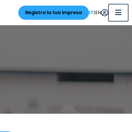
|
Registra la tua impresa
IT
EN