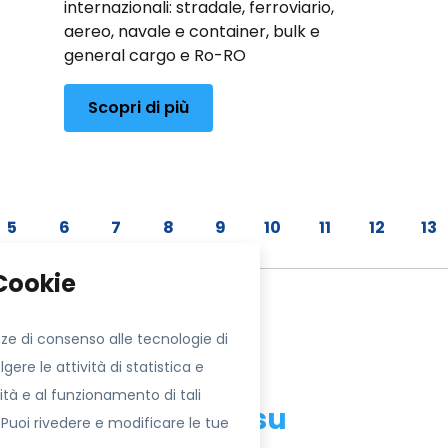
internazionali: stradale, ferroviario,
aereo, navale e container, bulk e
general cargo e Ro-RO
Scopri di più
5
6
7
8
9
10
11
12
13
ito
Seguici su