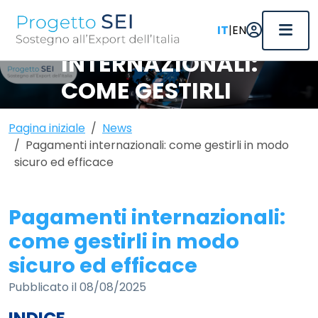
PAGAMENTI
|
IT
EN
INTERNAZIONALI:
COME GESTIRLI
IN MODO SICURO
Pagina iniziale
News
ED EFFICACE
Pagamenti internazionali: come gestirli in modo
sicuro ed efficace
Pagamenti internazionali:
come gestirli in modo
sicuro ed efficace
Pubblicato il 08/08/2025