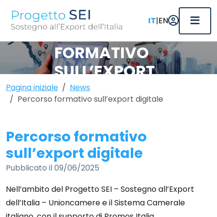
|
IT
EN
PERCORSO
FORMATIVO
SULL’EXPORT
DIGITALE
Pagina iniziale
News
Percorso formativo sull’export digitale
Percorso formativo
sull’export digitale
Pubblicato il 09/06/2025
Nell’ambito del Progetto SEI – Sostegno all’Export
dell’Italia – Unioncamere e il Sistema Camerale
italiano, con il supporto di Promos Italia,