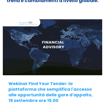
trend e cambiamenti a livello globale.
Webinar Find Your Tender: la
piattaforma che semplifica l'accesso
alle opportunità delle gare d'appalto,
15 settembre ore 15.00