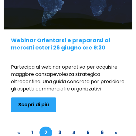
Webinar Orientarsi e prepararsi ai
mercati esteri 26 giugno ore 9:30
Pubblicato il 17/06/2026
Partecipa al webinar operativo per acquisire
maggiore consapevolezza strategica
oltreconfine. Una guida concreta per presidiare
gli aspetti commerciali e organizzativi
Scopri di più
«
1
2
3
4
5
6
»